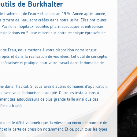
utils de Burkhalter
e traitement de l’eau – et ce depuis 1975. Année après année,
raitement de l’eau sont créées dans notre usine. Elles ont toutes
Pavillons, hôpitaux, sociétés pharmaceutiques et entreprises
0 installations en Suisse misent sur notre technique éprouvée de
nt de l’eau, nous mettons à votre disposition notre longue
ets et dans la réalisation de vos idées. Cet outil de conception
spécialisée et pratique pour votre travail dans le domaine de
nne dans l’habitat. Si vous avez d’autres domaines d’application,
s avec vous l’adoucisseur adapté. Outre les installations à
ent des adoucisseurs de plus grande taille ainsi que des
èle ou triple).
’indiquer le débit volumétrique, la vitesse ou encore le nombre de
nt et la perte de pression notamment. Et ce, pour tous les types