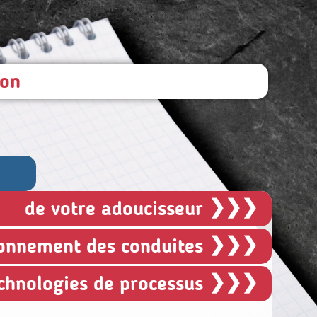
ion
❯❯❯
de votre adoucisseur
❯❯❯
onnement des conduites
❯❯❯
chnologies de processus