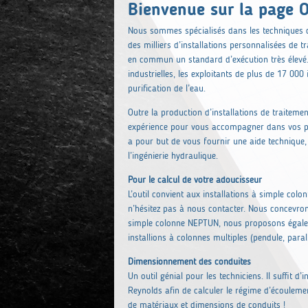
Bienvenue sur la page O
Nous sommes spécialisés dans les techniques d
des milliers d’installations personnalisées de t
en commun un standard d’exécution très élevé. 
industrielles, les exploitants de plus de 17 00
purification de l’eau.
Outre la production d’installations de traiteme
expérience pour vous accompagner dans vos proj
a pour but de vous fournir une aide technique, 
l’ingénierie hydraulique.
Pour le calcul de votre adoucisseur
L’outil convient aux installations à simple colo
n’hésitez pas à nous contacter. Nous concevron
simple colonne NEPTUN, nous proposons égalem
installions à colonnes multiples (pendule, parall
Dimensionnement des conduites
Un outil génial pour les techniciens. Il suffit d
Reynolds afin de calculer le régime d’écouleme
de matériaux et dimensions de conduits !