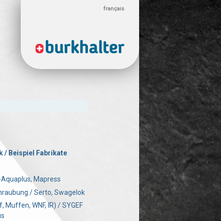
français
 / Beispiel Fabrikate
s-Aquaplus, Mapress
raubung / Serto, Swagelok
, Muffen, WNF, IR) / SYGEF
us