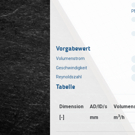
P
Vorgabewert
Volumenstrom
Geschwindigkeit
Reynoldszahl
Tabelle
Dimension
AD/ID/s
Volumen
3
[-]
mm
m
/h