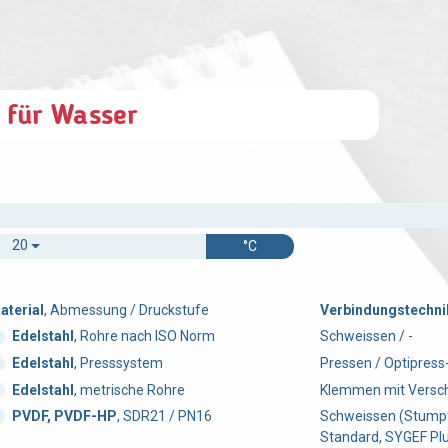
 für Wasser
20
°C
aterial
, Abmessung / Druckstufe
Verbindungstechnik
Edelstahl
, Rohre nach ISO Norm
Schweissen / -
Edelstahl
, Presssystem
Pressen / Optipres
Edelstahl
, metrische Rohre
Klemmen mit Versch
PVDF, PVDF-HP
, SDR21 / PN16
Schweissen (Stumpf
Standard, SYGEF Pl