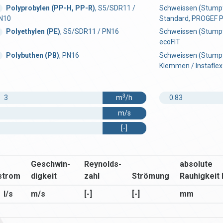
Polyprobylen (PP-H, PP-R)
, S5/SDR11 /
Schweissen (Stumpf
N10
Standard, PROGEF P
Polyethylen (PE)
, S5/SDR11 / PN16
Schweissen (Stumpf,
ecoFIT
Polybuthen (PB)
, PN16
Schweissen (Stumpf
Klemmen / Instaflex
3
m
/h
m/s
[-]
Geschwin­
Reynolds­
absolute
strom
digkeit
zahl
Strömung
Rauhigkeit
l/s
m/s
[-]
[-]
mm