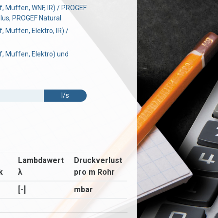
, Muffen, WNF, IR) / PROGEF
lus, PROGEF Natural
 Muffen, Elektro, IR) /
, Muffen, Elektro) und
l/s
Lambdawert
Druckverlust
k
λ
pro m Rohr
[-]
mbar